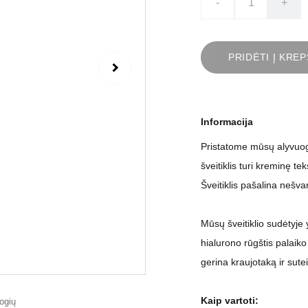
-
+
PRIDĖTI Į KREP
Informacija
Pristatome mūsų alyvuogių
šveitiklis turi kreminę te
Šveitiklis pašalina nešv
Mūsų šveitiklio sudėtyje 
hialurono rūgštis palaiko
gerina kraujotaką ir sute
Kaip vartoti: