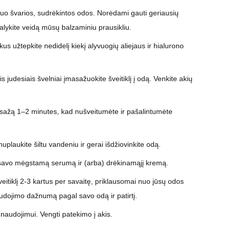
uo švarios, sudrėkintos odos. Norėdami gauti geriausių
valykite veidą mūsų balzaminiu prausikliu.
kus užtepkite nedidelį kiekį alyvuogių aliejaus ir hialurono
 judesiais švelniai įmasažuokite šveitiklį į odą. Venkite akių
ažą 1–2 minutes, kad nušveitumėte ir pašalintumėte
uplaukite šiltu vandeniu ir gerai išdžiovinkite odą.
savo mėgstamą serumą ir (arba) drėkinamąjį kremą.
eitiklį 2-3 kartus per savaitę, priklausomai nuo jūsų odos
udojimo dažnumą pagal savo odą ir patirtį.
 naudojimui. Vengti patekimo į akis.