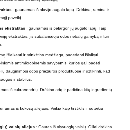
raktas
: gaunamas iš alavijo augalo lapų. Drėkina, ramina ir
mąjį poveikį.
s ekstraktas
: gaunamas iš pelargonijų augalo lapų. Taip
nijų ekstraktas, jis subalansuoja odos riebalų gamybą ir turi
ų.
mę išlaikanti ir minkština medžiaga, padedanti išlaikyti
lniomis antimikrobinėmis savybėmis, kurios gali padėti
belių dauginimosi odos priežiūros produktuose ir užtikrinti, kad
 saugus ir stabilus.
mas iš cukranendrių. Drėkina odą ir padidina kitų ingredientų
unamas iš kokosų aliejaus. Veikia kaip tirštiklis ir suteikia
ių) vaisių aliejus
: Gautas iš alyvuogių vaisių. Giliai drėkina