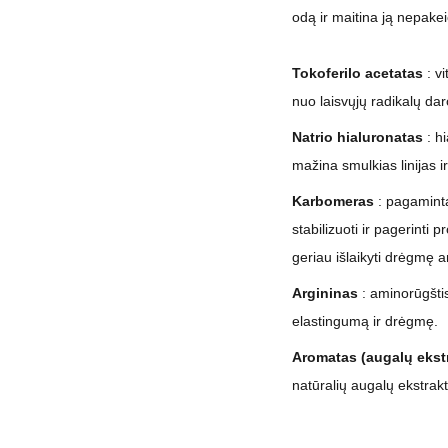
odą ir maitina ją nepakei
Tokoferilo acetatas
: vi
nuo laisvųjų radikalų da
Natrio hialuronatas
: hi
mažina smulkias linijas i
Karbomeras
: pagamintas
stabilizuoti ir pagerinti
geriau išlaikyti drėgmę a
Argininas
: aminorūgštis
elastingumą ir drėgmę.
Aromatas (augalų ekst
natūralių augalų ekstrakt