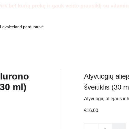
Pirk bet kurią prekę ir gauk veido prausiklį su vita
Lovaiceland parduotuvė
Alyvuogių aliej
šveitiklis (30 m
Alyvuogių aliejaus ir h
€16.00