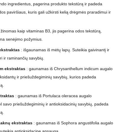
indo ingredientus, pagerina produkto tekstūrą ir padeda
os paviršiaus, kuris gali užkirsti kelią drėgmės praradimui ir
 žinomas kaip vitaminas B3, jis pagerina odos tekstūrą,
žina senėjimo požymius.
ekstraktas
: išgaunamas iš mėtų lapų. Suteikia gaivinantį ir
uri ir raminančių savybių.
m ekstraktas
: gaunamas iš Chrysanthellum indicum augalo
oksidantų ir priešuždegiminių savybių, kurios padeda
dą.
traktas
: gaunamas iš Portulaca oleracea augalo
l savo priešuždegiminių ir antioksidacinių savybių, padeda
dą.
šaknų ekstraktas
: gaunamas iš Sophora angustifolia augalo
 suteikia antioksidacinę apsaugą.