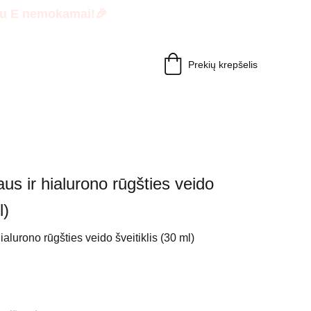
minu E nemokamai!🎉
Prekių krepšelis
aus ir hialurono rūgšties veido
l)
ialurono rūgšties veido šveitiklis (30 ml)