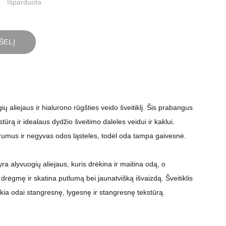
Išparduota
ŠELĮ
 aliejaus ir hialurono rūgšties veido šveitiklį. Šis prabangus
kstūrą ir idealaus dydžio šveitimo daleles veidui ir kaklui.
arumus ir negyvas odos ląsteles, todėl oda tampa gaivesnė.
yra alyvuogių aliejaus, kuris drėkina ir maitina odą, o
 drėgmę ir skatina putlumą bei jaunatvišką išvaizdą. Šveitiklis
ikia odai stangresnę, lygesnę ir stangresnę tekstūrą.