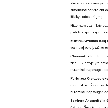
aliejaus ir vandens pagr
suformuoti barjerą ant od
išlaikyti odos drėgmę.
Niacinamidas
: Taip pat
padidina spindesį ir ma
Mentha Arvensis lapų 
vėsinantį pojūtį, tačiau t
Chrysanthellum Indicu
žiedų. Sudėtyje yra anti
nuraminti ir apsaugoti o
Portulaca Oleracea eks
(portulakos). Žinomas dė
nuraminti ir apsaugoti o
Sophora Angustifolia 
šaknies. Šviesina odą ir