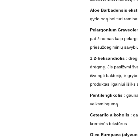
Aloe Barbadensis ekst
gydo odą bei turi ramina
Pelargonium Graveolen
pat žinomas kaip pelargo
priešuždegiminių savybi
1,2-heksandiolis
: drėg
drėgmę. Jis pasižymi šve
išvengti bakterijų ir gry
produktas ilgainiui išliks
Pentilenglikolis
: gauna
veiksmingumą.
Cetearilo alkoholis
: ga
kreminės tekstūros.
Olea Europaea (alyvuog