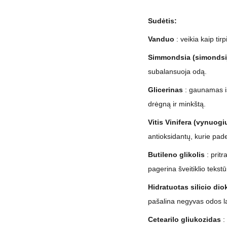
Sudėtis:
Vanduo
: veikia kaip tir
Simmondsia (simondsij
subalansuoja odą.
Glicerinas
: gaunamas iš 
drėgną ir minkštą.
Vitis Vinifera (vynuogių
antioksidantų, kurie pade
Butileno glikolis
: pritr
pagerina šveitiklio tekstū
Hidratuotas silicio dio
pašalina negyvas odos l
Cetearilo gliukozidas
: