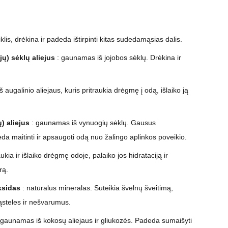
piklis, drėkina ir padeda ištirpinti kitas sudedamąsias dalis.
ų) sėklų aliejus
: gaunamas iš jojobos sėklų. Drėkina ir
augalinio aliejaus, kuris pritraukia drėgmę į odą, išlaiko ją
) aliejus
: gaunamas iš vynuogių sėklų. Gausus
da maitinti ir apsaugoti odą nuo žalingo aplinkos poveikio.
aukia ir išlaiko drėgmę odoje, palaiko jos hidrataciją ir
rą.
ksidas
: natūralus mineralas. Suteikia švelnų šveitimą,
ąsteles ir nešvarumus.
 gaunamas iš kokosų aliejaus ir gliukozės. Padeda sumaišyti