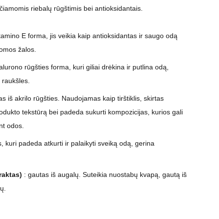
čiamomis riebalų rūgštimis bei antioksidantais.
tamino E forma, jis veikia kaip antioksidantas ir saugo odą
romos žalos.
alurono rūgšties forma, kuri giliai drėkina ir putlina odą,
r raukšles.
 iš akrilo rūgšties. Naudojamas kaip tirštiklis, skirtas
 produkto tekstūrą bei padeda sukurti kompozicijas, kurios gali
nt odos.
, kuri padeda atkurti ir palaikyti sveiką odą, gerina
raktas)
: gautas iš augalų. Suteikia nuostabų kvapą, gautą iš
ų.