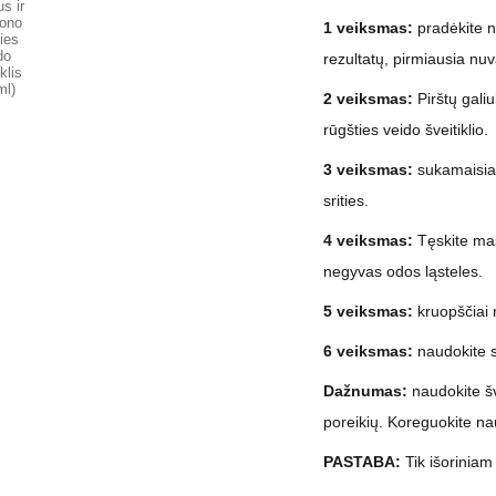
1 veiksmas:
pradėkite n
rezultatų, pirmiausia nu
2 veiksmas:
Pirštų galiu
rūgšties veido šveitiklio.
3 veiksmas:
sukamaisiais
srities.
4 veiksmas:
Tęskite mas
negyvas odos ląsteles.
5 veiksmas:
kruopščiai n
6 veiksmas:
naudokite 
Dažnumas:
naudokite šv
poreikių. Koreguokite na
PASTABA:
Tik išoriniam