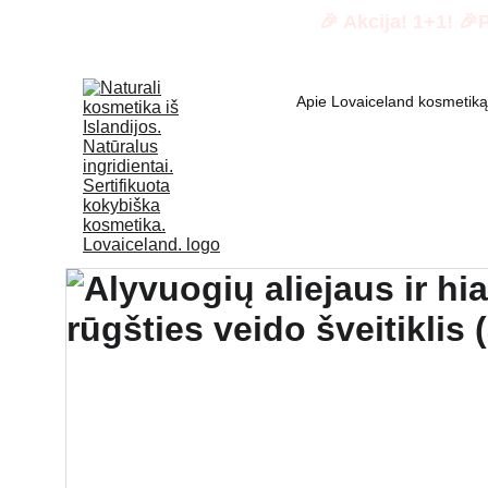
🎉 Akcija! 1+1! 🎉
Apie Lovaiceland kosmetiką